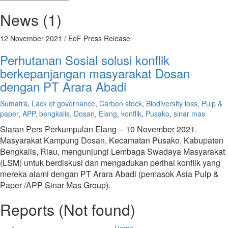
News (1)
12 November 2021
/ EoF Press Release
Perhutanan Sosial solusi konflik
berkepanjangan masyarakat Dosan
dengan PT Arara Abadi
Sumatra
,
Lack of governance
,
Carbon stock
,
Biodiversity loss
,
Pulp &
paper
,
APP
,
bengkalis
,
Dosan
,
Elang
,
konflik
,
Pusako
,
sinar mas
Siaran Pers Perkumpulan Elang -- 10 November 2021.
Masyarakat Kampung Dosan, Kecamatan Pusako, Kabupaten
Bengkalis, Riau, mengunjungi Lembaga Swadaya Masyarakat
(LSM) untuk berdiskusi dan mengadukan perihal konflik yang
mereka alami dengan PT Arara Abadi (pemasok Asia Pulp &
Paper /APP Sinar Mas Group).
Reports (Not found)