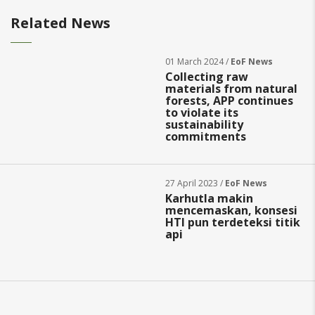
Related News
01 March 2024 /
EoF News
Collecting raw
materials from natural
forests, APP continues
to violate its
sustainability
commitments
27 April 2023 /
EoF News
Karhutla makin
mencemaskan, konsesi
HTI pun terdeteksi titik
api