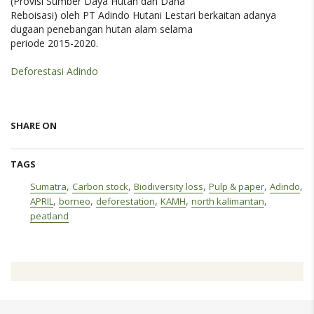
(Provisi Sumber Daya Hutan dan Dana
Reboisasi) oleh PT Adindo Hutani Lestari berkaitan adanya
dugaan penebangan hutan alam selama
periode 2015-2020.
Deforestasi Adindo
SHARE ON
TAGS
,
,
,
,
,
Sumatra
Carbon stock
Biodiversity loss
Pulp & paper
Adindo
,
,
,
,
,
APRIL
borneo
deforestation
KAMH
north kalimantan
peatland