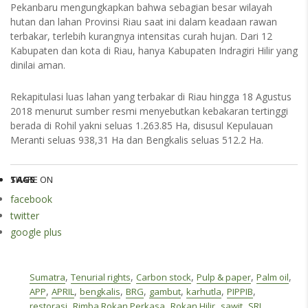
Pekanbaru mengungkapkan bahwa sebagian besar wilayah
hutan dan lahan Provinsi Riau saat ini dalam keadaan rawan
terbakar, terlebih kurangnya intensitas curah hujan. Dari 12
Kabupaten dan kota di Riau, hanya Kabupaten Indragiri Hilir yang
dinilai aman.
Rekapitulasi luas lahan yang terbakar di Riau hingga 18 Agustus
2018 menurut sumber resmi menyebutkan kebakaran tertinggi
berada di Rohil yakni seluas 1.263.85 Ha, disusul Kepulauan
Meranti seluas 938,31 Ha dan Bengkalis seluas 512.2 Ha.
SHARE ON
TAGS
facebook
twitter
google plus
,
,
,
,
,
Sumatra
Tenurial rights
Carbon stock
Pulp & paper
Palm oil
,
,
,
,
,
,
,
APP
APRIL
bengkalis
BRG
gambut
karhutla
PIPPIB
,
,
,
,
,
restorasi
Rimba Rokan Perkasa
Rokan Hilir
sawit
SRL