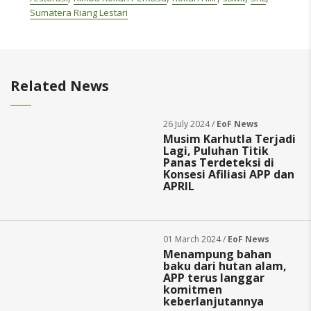
Sumatera Riang Lestari
Related News
26 July 2024 /
EoF News
Musim Karhutla Terjadi
Lagi, Puluhan Titik
Panas Terdeteksi di
Konsesi Afiliasi APP dan
APRIL
01 March 2024 /
EoF News
Menampung bahan
baku dari hutan alam,
APP terus langgar
komitmen
keberlanjutannya