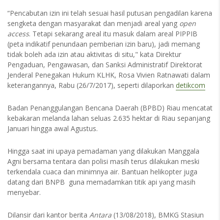
“Pencabutan izin ini telah sesuai hasil putusan pengadilan karena
sengketa dengan masyarakat dan menjadi areal yang
open
access
. Tetapi sekarang areal itu masuk dalam areal PIPPIB
(peta indikatif penundaan pemberian izin baru), jadi memang
tidak boleh ada izin atau aktivitas di situ," kata Direktur
Pengaduan, Pengawasan, dan Sanksi Administratif Direktorat
Jenderal Penegakan Hukum KLHK, Rosa Vivien Ratnawati dalam
keterangannya, Rabu (26/7/2017), seperti dilaporkan
detikcom
Badan Penanggulangan Bencana Daerah (BPBD) Riau mencatat
kebakaran melanda lahan seluas 2.635 hektar di Riau sepanjang
Januari hingga awal Agustus.
Hingga saat ini upaya pemadaman yang dilakukan Manggala
Agni bersama tentara dan polisi masih terus dilakukan meski
terkendala cuaca dan minimnya air. Bantuan helikopter juga
datang dari BNPB guna memadamkan titik api yang masih
menyebar.
Dilansir dari kantor berita
Antara
(13/08/2018), BMKG Stasiun