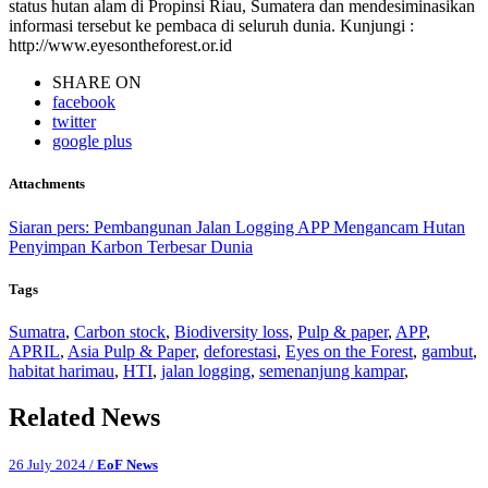
status hutan alam di Propinsi Riau, Sumatera dan mendesiminasikan
informasi tersebut ke pembaca di seluruh dunia. Kunjungi :
http://www.eyesontheforest.or.id
SHARE ON
facebook
twitter
google plus
Attachments
Siaran pers: Pembangunan Jalan Logging APP Mengancam Hutan
Penyimpan Karbon Terbesar Dunia
Tags
Sumatra
,
Carbon stock
,
Biodiversity loss
,
Pulp & paper
,
APP
,
APRIL
,
Asia Pulp & Paper
,
deforestasi
,
Eyes on the Forest
,
gambut
,
habitat harimau
,
HTI
,
jalan logging
,
semenanjung kampar
,
Related News
26 July 2024 /
EoF News