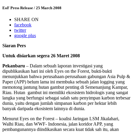
EoF Press Release
/ 25 March 2008
SHARE ON
facebook
twitter
google plus
Siaran
Pers
Untuk
disiarkan
segera
26
Mar
e
t
2008
Pekan
b
a
r
u
– Dalam sebuah laporan investigasi yang
dipublikasikan hari ini oleh Eyes on the Forest, bukti-bukti
menunjukkan bahwa perusahaan-perusahaan gabungan Asia Pulp &
Paper (APP) belum lama ini membuka sebuah jalan logging yang
memotong jantung hutan gambut penting di Semenanjung Kampar,
Riau. Hutan gambut ini memiliki ekosistem hidrologis yang sangat
langka yang berfungsi sebagai salah satu penyimpan karbon terbesar
dunia, yaitu dengan jumlah simpanan karbon per hektar lebih
banyak daripada ekosistem lainnya di dunia.
Menurut Eyes on the Forest – koalisi Jaringan LSM Jikalahari,
Walhi Riau, dan WWF- Indonesia, jalan koridor APP, yang
pembangunannya diindikasikan secara kuat tidak sah itu, akan