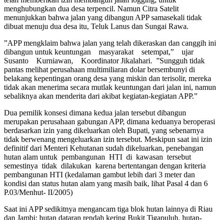
menghubungkan dua desa terpencil. Namun Citra Satelit
menunjukkan bahwa jalan yang dibangun APP samasekali tidak
dibuat menuju dua desa itu, Teluk Lanus dan Sungai Rawa.
”APP mengklaim bahwa jalan yang telah dikeraskan dan canggih ini
dibangun untuk keuntungan masyarakat setempat,” ujar
Susanto Kurniawan, Koordinator Jikalahari. ”Sungguh tidak
pantas melihat perusahaan multimiliaran dolar bersembunyi di
belakang kepentingan orang desa yang miskin dan terisolir, mereka
tidak akan menerima secara mutlak keuntungan dari jalan ini, namun
sebaliknya akan menderita dari akibat kegiatan-kegiatan APP.”
Dua pemilik konsesi dimana kedua jalan tersebut dibangun
merupakan perusahaan gabungan APP, dimana keduanya beroperasi
berdasarkan izin yang dikeluarkan oleh Bupati, yang sebenarnya
tidak berwenang mengeluarkan izin tersebut. Meskipun saat ini izin
definitif dari Menteri Kehutanan sudah dikeluarkan, penebangan
hutan alam untuk pembangunan HTI di kawasan tersebut
semestinya tidak dilakukan karena bertentangan dengan kriteria
pembangunan HTI (kedalaman gambut lebih dari 3 meter dan
kondisi dan status hutan alam yang masih baik, lihat Pasal 4 dan 6
P.03/Menhut- II/2005)
Saat ini APP sedikitnya mengancam tiga blok hutan lainnya di Riau
dan Jambi: hutan dataran rendah kering Bukit Tigapuluh, hutan-