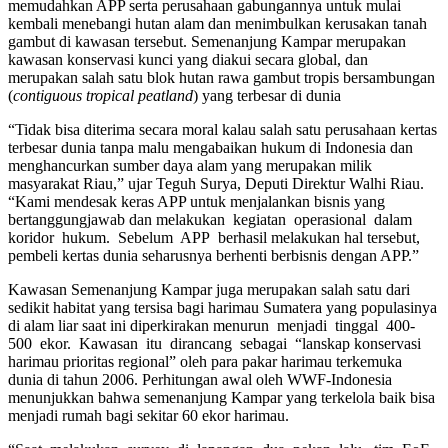
memudahkan APP serta perusahaan gabungannya untuk mulai
kembali menebangi hutan alam dan menimbulkan kerusakan tanah
gambut di kawasan tersebut. Semenanjung Kampar merupakan
kawasan konservasi kunci yang diakui secara global, dan
merupakan salah satu blok hutan rawa gambut tropis bersambungan
(
contiguous tropical
peatlan
d
) yang terbesar di dunia
“Tidak bisa diterima secara moral kalau salah satu perusahaan kertas
terbesar dunia tanpa malu mengabaikan hukum di Indonesia dan
menghancurkan sumber daya alam yang merupakan milik
masyarakat Riau,” ujar Teguh Surya, Deputi Direktur Walhi Riau.
“Kami mendesak keras APP untuk menjalankan bisnis yang
bertanggungjawab dan melakukan kegiatan operasional dalam
koridor hukum. Sebelum APP berhasil melakukan hal tersebut,
pembeli kertas dunia seharusnya berhenti berbisnis dengan APP.”
Kawasan Semenanjung Kampar juga merupakan salah satu dari
sedikit habitat yang tersisa bagi harimau Sumatera yang populasinya
di alam liar saat ini diperkirakan menurun menjadi tinggal 400-
500 ekor. Kawasan itu dirancang sebagai “lanskap konservasi
harimau prioritas regional” oleh para pakar harimau terkemuka
dunia di tahun 2006. Perhitungan awal oleh WWF-Indonesia
menunjukkan bahwa semenanjung Kampar yang terkelola baik bisa
menjadi rumah bagi sekitar 60 ekor harimau.