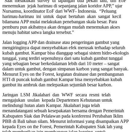
“Saat melakukan survey di lapangan dua pekan lalu, tim EoF
menemukan jejak harimau di sepanjang jalan koridor APP,” ujar
Nursamsu, koordinator EoF dari WWF- Indonesia. “Peluang
harimau-harimau ini untuk dapat bertahan akan sangat kecil
bilamana APP mulai melakukan penebangan skala besar. Para
pemburu pun akibatnya akan dengan mudah menemukan akses
menuju habitat satwa langka tersebut.”
Jalan logging APP dan drainase atau pengeringan gambut yang
mengiringinya dapat menyebabkan efek merusak terhadap seluruh
kubah gambut. Kampar bisa dianggap sebagai sistem hidro-ekologis
tunggal, yang terdiri sepenuhnya dari satu kubah gambut tunggal
yang sebagian besar berkedalaman lebih dari 10 meter – sangat
dalam untuk gambut, dengan simpanan karbon yang sangat banyak.
Menurut Eyes on the Forest, kegiatan drainase dan pembangunan
HTI di puncak kubah gambut Kampar bisa menyebabkan kubah
gambut itu ambruk dan melepaskan sejumlah besar karbon.
Jaringan LSM Jikalahari dan WWF secara resmi telah
mengajukan usulan kepada Departemen Kehutanan untuk
melindungi hutan alam Kampar. Jikalahari juga telah
menandatangani sebuah kesepakatan bersama dengan Pemerintah
Kabupaten Siak dan Pelalawan pada konferensi Perubahan Iklim
PBB di Bali tahun silam. Menurut informasi yang disampaikan APP
kepada Eyes on the Forest, Pemerintah Kabupaten Siak lah yang
telah memberikan izin membangun jalan logging, untuk