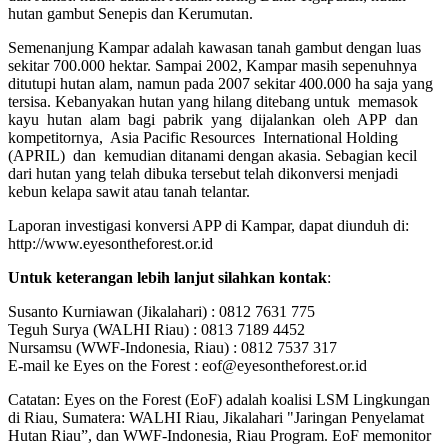
hutan gambut Senepis dan Kerumutan.
Semenanjung Kampar adalah kawasan tanah gambut dengan luas
sekitar 700.000 hektar. Sampai 2002, Kampar masih sepenuhnya
ditutupi hutan alam, namun pada 2007 sekitar 400.000 ha saja yang
tersisa. Kebanyakan hutan yang hilang ditebang untuk memasok
kayu hutan alam bagi pabrik yang dijalankan oleh APP dan
kompetitornya, Asia Pacific Resources International Holding
(APRIL) dan kemudian ditanami dengan akasia. Sebagian kecil
dari hutan yang telah dibuka tersebut telah dikonversi menjadi
kebun kelapa sawit atau tanah telantar.
Laporan investigasi konversi APP di Kampar, dapat diunduh di:
http://www.eyesontheforest.or.id
Untuk keterangan lebih lanjut silahkan kontak
:
Susanto Kurniawan (Jikalahari) : 0812 7631 775
Teguh Surya (WALHI Riau) : 0813 7189 4452
Nursamsu (WWF-Indonesia, Riau) : 0812 7537 317
E-mail ke Eyes on the Forest : eof@eyesontheforest.or.id
Catatan: Eyes on the Forest (EoF) adalah koalisi LSM Lingkungan
di Riau, Sumatera: WALHI Riau, Jikalahari "Jaringan Penyelamat
Hutan Riau”, dan WWF-Indonesia, Riau Program. EoF memonitor