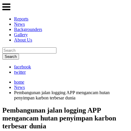
Reports
News
Backgrounders
Gallery
About Us
Search
facebook
twitter
home
News
Pembangunan jalan logging APP mengancam hutan
penyimpan karbon terbesar dunia
Pembangunan jalan logging APP
mengancam hutan penyimpan karbon
terbesar dunia