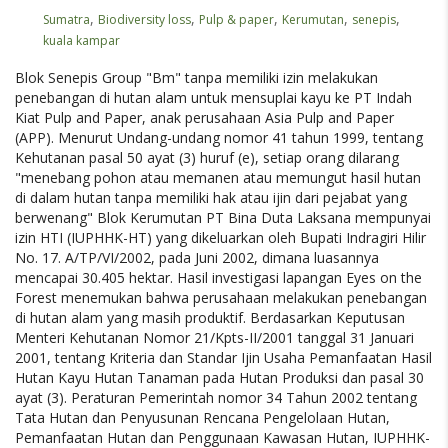
,
,
,
,
,
Sumatra
Biodiversity loss
Pulp & paper
Kerumutan
senepis
kuala kampar
Blok Senepis Group "Bm" tanpa memiliki izin melakukan
penebangan di hutan alam untuk mensuplai kayu ke PT Indah
Kiat Pulp and Paper, anak perusahaan Asia Pulp and Paper
(APP). Menurut Undang-undang nomor 41 tahun 1999, tentang
Kehutanan pasal 50 ayat (3) huruf (e), setiap orang dilarang
"menebang pohon atau memanen atau memungut hasil hutan
di dalam hutan tanpa memiliki hak atau ijin dari pejabat yang
berwenang" Blok Kerumutan PT Bina Duta Laksana mempunyai
izin HTI (IUPHHK-HT) yang dikeluarkan oleh Bupati Indragiri Hilir
No. 17. A/TP/VI/2002, pada Juni 2002, dimana luasannya
mencapai 30.405 hektar. Hasil investigasi lapangan Eyes on the
Forest menemukan bahwa perusahaan melakukan penebangan
di hutan alam yang masih produktif. Berdasarkan Keputusan
Menteri Kehutanan Nomor 21/Kpts-II/2001 tanggal 31 Januari
2001, tentang Kriteria dan Standar Ijin Usaha Pemanfaatan Hasil
Hutan Kayu Hutan Tanaman pada Hutan Produksi dan pasal 30
ayat (3). Peraturan Pemerintah nomor 34 Tahun 2002 tentang
Tata Hutan dan Penyusunan Rencana Pengelolaan Hutan,
Pemanfaatan Hutan dan Penggunaan Kawasan Hutan, IUPHHK-