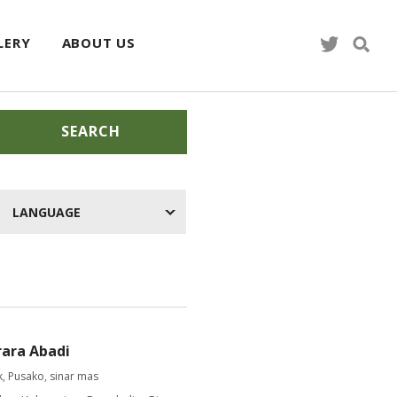
LERY
ABOUT US
SEARCH
LANGUAGE
rara Abadi
k
,
Pusako
,
sinar mas