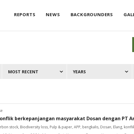
REPORTS
NEWS
BACKGROUNDERS
GAL
MOST RECENT
YEARS
se
 konflik berkepanjangan masyarakat Dosan dengan PT A
rbon stock
,
Biodiversity loss
,
Pulp & paper
,
APP
,
bengkalis
,
Dosan
,
Elang
,
konfli