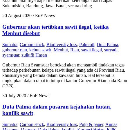
Maamun akhirnya dapat memberikan keterangan dari Lapas
Sukamiskin, Bandung, Jawa Barat, secara daring.
20 August 2020
/ EoF News
Gubernur akan tertibkan sawit ilegal, ketika
Menhut disebut
Sumatra
,
Carbon stock
,
Biodiversity loss
,
Palm oil
,
Duta Palma
,
gubernur riau
,
kebun sawit
,
Menhut
,
Riau
,
sawit ilegal
,
suryadi
,
syamsuar
,
zulkifli Hasan
Gubernur Riau Syamsuar bertekad akan mengambil tindakan tegas
terhadap perkebunan kelapa sawit ilegal yang ada di Provinsi Riau,
khususnya yang berada dalam kawasan hutan. Hal tersebut ia
ungkapkan dalam rapat tertutup di kantor Gubernur Riau pada Rabu
(12/8).
30 July 2020
/ EoF News
Duta Palma dalam pusaran kejahatan hutan,
konflik sawit
Sumatra
,
Carbon stock
,
Biodiversity loss
,
Pulp & paper
,
Annas
Maamun
,
Darmex
,
Duta Palma
,
konflik
,
Korupsi Hutan
,
KPK
,