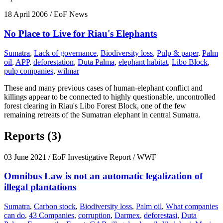
18 April 2006
/ EoF News
No Place to Live for Riau's Elephants
Sumatra
,
Lack of governance
,
Biodiversity loss
,
Pulp & paper
,
Palm
oil
,
APP
,
deforestation
,
Duta Palma
,
elephant habitat
,
Libo Block
,
pulp companies
,
wilmar
These and many previous cases of human-elephant conflict and
killings appear to be connected to highly questionable, uncontrolled
forest clearing in Riau's Libo Forest Block, one of the few
remaining retreats of the Sumatran elephant in central Sumatra.
Reports (3)
03 June 2021
/ EoF Investigative Report / WWF
Omnibus Law is not an automatic legalization of
illegal plantations
Sumatra
,
Carbon stock
,
Biodiversity loss
,
Palm oil
,
What companies
can do
,
43 Companies
,
corruption
,
Darmex
,
deforestasi
,
Duta