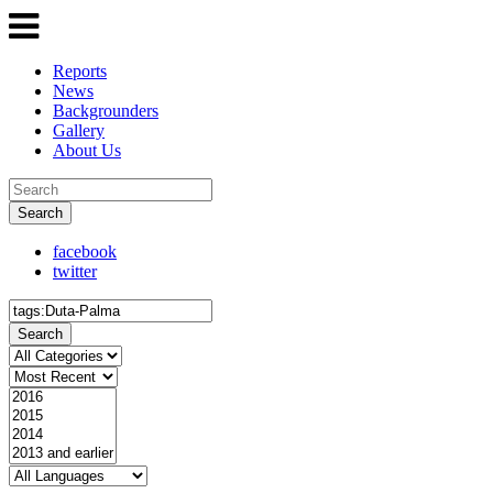
Reports
News
Backgrounders
Gallery
About Us
Search
facebook
twitter
Search