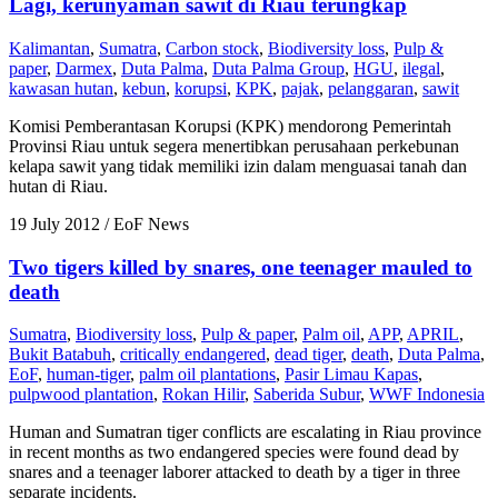
Lagi, kerunyaman sawit di Riau terungkap
Kalimantan
,
Sumatra
,
Carbon stock
,
Biodiversity loss
,
Pulp &
paper
,
Darmex
,
Duta Palma
,
Duta Palma Group
,
HGU
,
ilegal
,
kawasan hutan
,
kebun
,
korupsi
,
KPK
,
pajak
,
pelanggaran
,
sawit
Komisi Pemberantasan Korupsi (KPK) mendorong Pemerintah
Provinsi Riau untuk segera menertibkan perusahaan perkebunan
kelapa sawit yang tidak memiliki izin dalam menguasai tanah dan
hutan di Riau.
19 July 2012
/ EoF News
Two tigers killed by snares, one teenager mauled to
death
Sumatra
,
Biodiversity loss
,
Pulp & paper
,
Palm oil
,
APP
,
APRIL
,
Bukit Batabuh
,
critically endangered
,
dead tiger
,
death
,
Duta Palma
,
EoF
,
human-tiger
,
palm oil plantations
,
Pasir Limau Kapas
,
pulpwood plantation
,
Rokan Hilir
,
Saberida Subur
,
WWF Indonesia
Human and Sumatran tiger conflicts are escalating in Riau province
in recent months as two endangered species were found dead by
snares and a teenager laborer attacked to death by a tiger in three
separate incidents.