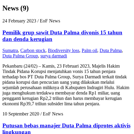
News (9)
24 February 2023
/ EoF News
Pemilik grup sawit Duta Palma divonis 15 tahun
dan denda kerugian
Sumatra
,
Carbon stock
,
Biodiversity loss
,
Palm oil
,
Duta Palma
,
Duta Palma Group
,
surya darmadi
Pekanbaru (24/02) – Kamis, 23 Februari 2023, Majelis Hakim
Tindak Pidana Korupsi menjatuhkan vonis 15 tahun penjara
terhadap bos PT Duta Palma Group, Surya Darmadi terkait tindak
pidana korupsi dan pencucian uang yang dilakukan melalui
sejumlah perusahaan miliknya di Kabupaten Indragiri Hulu. Hakim
juga menghukum terdakwa membayar denda Rp1 miliar, uang
pengganti kerugian Rp2,2 triliun dan harus membayar kerugian
ekonomi Rp39,7 triliun subsider lima tahun penjara.
10 September 2020
/ EoF News
Putusan bebas manajer Duta Palma diprotes aktivis
lingkungan