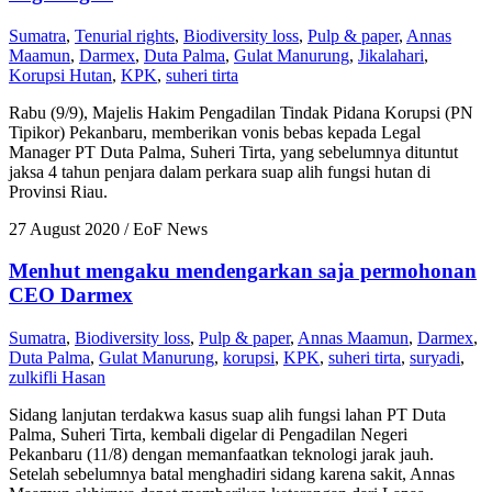
Sumatra
,
Tenurial rights
,
Biodiversity loss
,
Pulp & paper
,
Annas
Maamun
,
Darmex
,
Duta Palma
,
Gulat Manurung
,
Jikalahari
,
Korupsi Hutan
,
KPK
,
suheri tirta
Rabu (9/9), Majelis Hakim Pengadilan Tindak Pidana Korupsi (PN
Tipikor) Pekanbaru, memberikan vonis bebas kepada Legal
Manager PT Duta Palma, Suheri Tirta, yang sebelumnya dituntut
jaksa 4 tahun penjara dalam perkara suap alih fungsi hutan di
Provinsi Riau.
27 August 2020
/ EoF News
Menhut mengaku mendengarkan saja permohonan
CEO Darmex
Sumatra
,
Biodiversity loss
,
Pulp & paper
,
Annas Maamun
,
Darmex
,
Duta Palma
,
Gulat Manurung
,
korupsi
,
KPK
,
suheri tirta
,
suryadi
,
zulkifli Hasan
Sidang lanjutan terdakwa kasus suap alih fungsi lahan PT Duta
Palma, Suheri Tirta, kembali digelar di Pengadilan Negeri
Pekanbaru (11/8) dengan memanfaatkan teknologi jarak jauh.
Setelah sebelumnya batal menghadiri sidang karena sakit, Annas