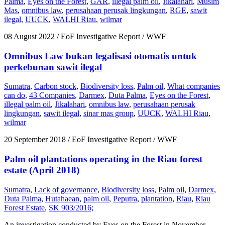
Palma
,
Eyes on the Forest
,
GAR
,
illegal palm oil
,
Jikalahari
,
Musim
Mas
,
omnibus law
,
perusahaan perusak lingkungan
,
RGE
,
sawit
ilegal
,
UUCK
,
WALHI Riau
,
wilmar
08 August 2022
/ EoF Investigative Report / WWF
Omnibus Law bukan legalisasi otomatis untuk
perkebunan sawit ilegal
Sumatra
,
Carbon stock
,
Biodiversity loss
,
Palm oil
,
What companies
can do
,
43 Companies
,
Darmex
,
Duta Palma
,
Eyes on the Forest
,
illegal palm oil
,
Jikalahari
,
omnibus law
,
perusahaan perusak
lingkungan
,
sawit ilegal
,
sinar mas group
,
UUCK
,
WALHI Riau
,
wilmar
20 September 2018
/ EoF Investigative Report / WWF
Palm oil plantations operating in the Riau forest
estate (April 2018)
Sumatra
,
Lack of governance
,
Biodiversity loss
,
Palm oil
,
Darmex
,
Duta Palma
,
Hutahaean
,
palm oil
,
Peputra
,
plantation
,
Riau
,
Riau
Forest Estate
,
SK 903/2016;
An investigation conducted by Eyes on the Forest in November