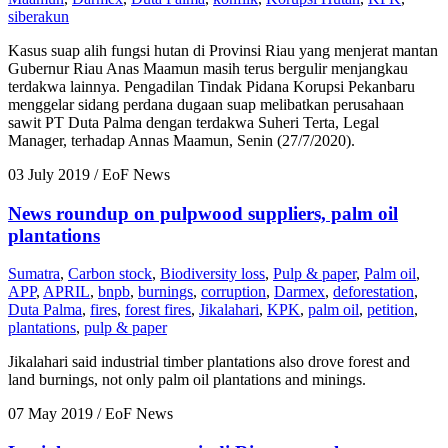
siberakun
Kasus suap alih fungsi hutan di Provinsi Riau yang menjerat mantan
Gubernur Riau Anas Maamun masih terus bergulir menjangkau
terdakwa lainnya. Pengadilan Tindak Pidana Korupsi Pekanbaru
menggelar sidang perdana dugaan suap melibatkan perusahaan
sawit PT Duta Palma dengan terdakwa Suheri Terta, Legal
Manager, terhadap Annas Maamun, Senin (27/7/2020).
03 July 2019
/ EoF News
News roundup on pulpwood suppliers, palm oil
plantations
Sumatra
,
Carbon stock
,
Biodiversity loss
,
Pulp & paper
,
Palm oil
,
APP
,
APRIL
,
bnpb
,
burnings
,
corruption
,
Darmex
,
deforestation
,
Duta Palma
,
fires
,
forest fires
,
Jikalahari
,
KPK
,
palm oil
,
petition
,
plantations
,
pulp & paper
Jikalahari said industrial timber plantations also drove forest and
land burnings, not only palm oil plantations and minings.
07 May 2019
/ EoF News