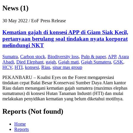
News (1)
30 May 2022
/ EoF Press Release
Kematian gajah di konsesi APP di Giam Siak Kecil,
pertanyaan berulang soal tindakan nyata korporat
melindungi NKT
Sumatra
,
Carbon stock
,
Biodiversity loss
,
Pulp & paper
,
APP
,
Arara
Abadi
,
Died Elephant
,
gajah
,
Gajah mati
,
Gajah Sumatera
,
GSK
,
HCV
,
HTI
,
konsesi
,
Riau
,
sinar mas group
PEKANBARU – Koalisi Eyes on the Forest mengapresiasi
tindakan cepat Balai Besar Konservasi Sumber Daya Alam kantor
Riau dalam menangani kematian gajah sumatera (maximus elephas
sumatranus) di konsesi Hutan Tanaman Industri (HTI) dan mulai
melakukan penyidikan kematian yang belum diketahui motifnya.
Reports (Not found)
Home
Reports