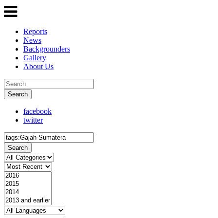
Reports
News
Backgrounders
Gallery
About Us
Search
facebook
twitter
Search