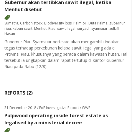
Gubernur akan tertibkan sawit ilegal, ketika
Menhut disebut
Sumatra
,
Carbon stock
,
Biodiversity loss
,
Palm oil
,
Duta Palma
,
gubernur
riau
,
kebun sawit
,
Menhut
,
Riau
,
sawit ilegal
,
suryadi
,
syamsuar
,
zulkifli
Hasan
Gubernur Riau Syamsuar bertekad akan mengambil tindakan
tegas terhadap perkebunan kelapa sawit ilegal yang ada di
Provinsi Riau, khususnya yang berada dalam kawasan hutan. Hal
tersebut ia ungkapkan dalam rapat tertutup di kantor Gubernur
Riau pada Rabu (12/8).
REPORTS (2)
31 December 2018
/ EoF Investigative Report / WWF
Pulpwood operating inside forest estate as
legalised by a ministerial decree