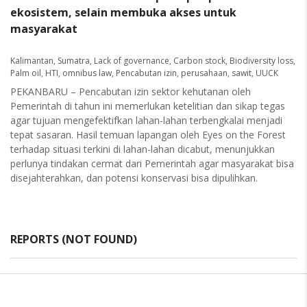
ekosistem, selain membuka akses untuk
masyarakat
Kalimantan
,
Sumatra
,
Lack of governance
,
Carbon stock
,
Biodiversity loss
,
Palm oil
,
HTI
,
omnibus law
,
Pencabutan izin
,
perusahaan
,
sawit
,
UUCK
PEKANBARU – Pencabutan izin sektor kehutanan oleh
Pemerintah di tahun ini memerlukan ketelitian dan sikap tegas
agar tujuan mengefektifkan lahan-lahan terbengkalai menjadi
tepat sasaran. Hasil temuan lapangan oleh Eyes on the Forest
terhadap situasi terkini di lahan-lahan dicabut, menunjukkan
perlunya tindakan cermat dari Pemerintah agar masyarakat bisa
disejahterahkan, dan potensi konservasi bisa dipulihkan.
REPORTS (NOT FOUND)