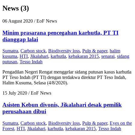
News (3)
06 August 2020
/ EoF News
Minim prasarana pencegahan karhutla, PT TI
dianggap lalai
Sumatra
,
Carbon stock
,
Biodiversity loss
,
Pulp & paper
,
halim
kusuma
,
HTI
,
Jikalahari
,
karhutla
,
kebakaran 2015
,
senarai
,
sidang
putusan
,
Tesso Indah
Pengadilan Negeri Rengat menggelar sidang putusan kasus karhutla
PT Teso Indah (PT TI) dengan terdakwa direktur PT Teso Indah,
Halim Kusuma, Selasa (4/8/2020).
15 July 2020
/ EoF News
Asisten Kebun divonis, Jikalahari desak pemilik
perusahaan dibui
Sumatra
,
Carbon stock
,
Biodiversity loss
,
Pulp & paper
,
Eyes on the
Forest
,
HTI
,
Jikalahari
,
karhutla
,
kebakaran 2015
,
Tesso Indah