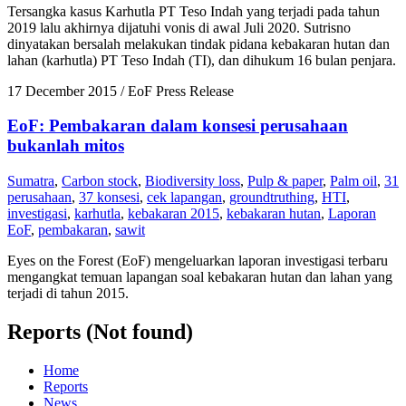
Tersangka kasus Karhutla PT Teso Indah yang terjadi pada tahun
2019 lalu akhirnya dijatuhi vonis di awal Juli 2020. Sutrisno
dinyatakan bersalah melakukan tindak pidana kebakaran hutan dan
lahan (karhutla) PT Teso Indah (TI), dan dihukum 16 bulan penjara.
17 December 2015
/ EoF Press Release
EoF: Pembakaran dalam konsesi perusahaan
bukanlah mitos
Sumatra
,
Carbon stock
,
Biodiversity loss
,
Pulp & paper
,
Palm oil
,
31
perusahaan
,
37 konsesi
,
cek lapangan
,
groundtruthing
,
HTI
,
investigasi
,
karhutla
,
kebakaran 2015
,
kebakaran hutan
,
Laporan
EoF
,
pembakaran
,
sawit
Eyes on the Forest (EoF) mengeluarkan laporan investigasi terbaru
mengangkat temuan lapangan soal kebakaran hutan dan lahan yang
terjadi di tahun 2015.
Reports (Not found)
Home
Reports
News