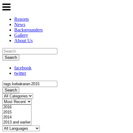
Reports
News
Backgrounders
Gallery
About Us
Search
facebook
twitter
Search