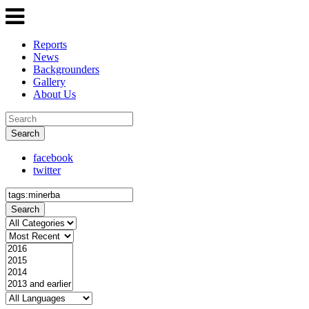
Reports
News
Backgrounders
Gallery
About Us
Search
facebook
twitter
Search