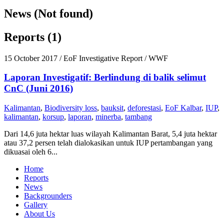
News (Not found)
Reports (1)
15 October 2017
/ EoF Investigative Report / WWF
Laporan Investigatif: Berlindung di balik selimut
CnC (Juni 2016)
Kalimantan
,
Biodiversity loss
,
bauksit
,
deforestasi
,
EoF Kalbar
,
IUP
,
kalimantan
,
korsup
,
laporan
,
minerba
,
tambang
Dari 14,6 juta hektar luas wilayah Kalimantan Barat, 5,4 juta hektar
atau 37,2 persen telah dialokasikan untuk IUP pertambangan yang
dikuasai oleh 6...
Home
Reports
News
Backgrounders
Gallery
About Us