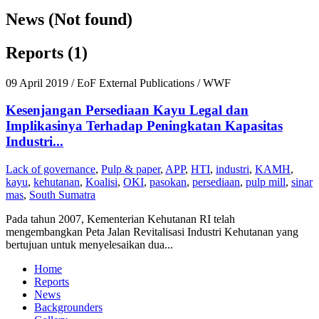
News (Not found)
Reports (1)
09 April 2019
/ EoF External Publications / WWF
Kesenjangan Persediaan Kayu Legal dan
Implikasinya Terhadap Peningkatan Kapasitas
Industri...
Lack of governance
,
Pulp & paper
,
APP
,
HTI
,
industri
,
KAMH
,
kayu
,
kehutanan
,
Koalisi
,
OKI
,
pasokan
,
persediaan
,
pulp mill
,
sinar
mas
,
South Sumatra
Pada tahun 2007, Kementerian Kehutanan RI telah
mengembangkan Peta Jalan Revitalisasi Industri Kehutanan yang
bertujuan untuk menyelesaikan dua...
Home
Reports
News
Backgrounders