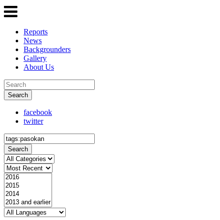
Reports
News
Backgrounders
Gallery
About Us
Search
facebook
twitter
Search