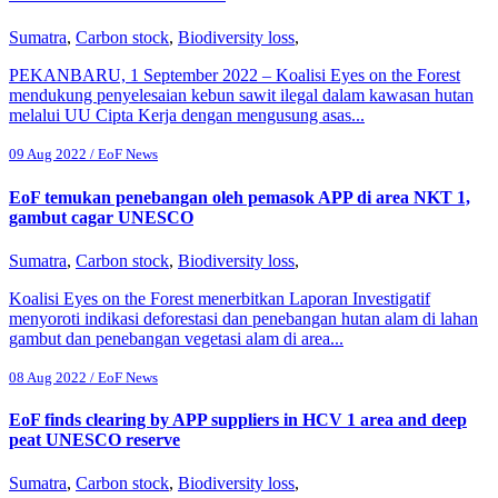
Sumatra
,
Carbon stock
,
Biodiversity loss
,
PEKANBARU, 1 September 2022 – Koalisi Eyes on the Forest
mendukung penyelesaian kebun sawit ilegal dalam kawasan hutan
melalui UU Cipta Kerja dengan mengusung asas...
09 Aug 2022 / EoF News
EoF temukan penebangan oleh pemasok APP di area NKT 1,
gambut cagar UNESCO
Sumatra
,
Carbon stock
,
Biodiversity loss
,
Koalisi Eyes on the Forest menerbitkan Laporan Investigatif
menyoroti indikasi deforestasi dan penebangan hutan alam di lahan
gambut dan penebangan vegetasi alam di area...
08 Aug 2022 / EoF News
EoF finds clearing by APP suppliers in HCV 1 area and deep
peat UNESCO reserve
Sumatra
,
Carbon stock
,
Biodiversity loss
,