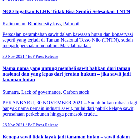
NGO Ingatkan KLHK Tidak Bisa Sendiri Selesaikan TNTN
Kalimantan
,
Biodiversity loss
,
Palm oil
,
Persoalan perambahan sawit dalam kawasan hutan dan konservasi
seperti yang terjadi di Taman Nasional Tesso Nilo (TNTN), sudah
menjadi persoalan menahun. Masalah pada...
30 Nov 2021 / EoF Press Release
Nama-nama yang untung membeli sawit bahkan dari taman
nasional dan yang lepas dari jeratan hukum – jika sawit jadi
tanaman hutan
Sumatra
,
Lack of governance
,
Carbon stock
,
PEKANBARU, 30 NOVEMBER 2021 – Sudah bukan rahasia lagi
banyak nama pemain industri sawit, mulai dari pabrik kelapa sawit,
perusahaan perkebunan hingga pemasok crude...
26 Nov 2021 / EoF Press Release
Kenapa sawit tidak layak jadi tanaman hutan – sawit dalam