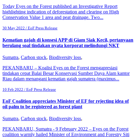
Today Eyes on the Forest published an Investigative Report
highlighting indication of deforestation and clearing on High
Conservation Value 1 area and peat drainage. Two...
30 May 2022 / EoF Press Release
Kematian gajah di konsesi APP di Giam Siak Kecil, pertanyaan
berulang soal tindakan nyata korporat melindungi NKT
Sumatra
,
Carbon stock
,
Biodiversity loss
,
PEKANBARU – Koalisi Eyes on the Forest mengapresiasi
tindakan cepat Balai Besar Konservasi Sumber Daya Alam kantor
Riau dalam menangani kematian gajah sumatera (maximus...
10 Feb 2022 / EoF Press Release
EoF Coalition appreciates Minister of EF for rejecting idea of
oil palm to be registered as forest plant
Sumatra
,
Carbon stock
,
Biodiversity loss
,
PEKANBARU, Sumatra - 9 February 2022 – Eyes on the Forest
coalition warmly hailed Minister of Environment and Forestry Siti