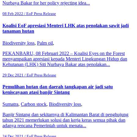
Nurbaya Bakar for her policy rejecting idea...
08 Feb 2022 / EoF Press Release
Koalisi EoF apresiasi Menteri LHK atas penolakan sawit jadi
tanaman hutan
Biodiversity loss
,
Palm oil
,
PEKANBARU, 08 Februari 2022 – Koalisi Eyes on the Forest
menyampaikan apresiasi kepada Menteri Lingkungan Hidup dan
Kehutanan (LHK) Siti Nurbaya Bakar atas penolakan...
29 Dec 2021 / EoF Press Release
Pemulihan hutan dan daerah tangkapan air jadi satu
keniscayaan atasi banjir Sintang
Sumatra
,
Carbon stock
,
Biodiversity loss
,
Banjir Sintang dan sekitarnya di Kalimantan Barat di penghujung
tahun 2021 memerlukan solusi dan kerja keras semua pihak dan
adanya rencana Pemerintah untuk menata...
24 Dec 2021 / EoF Press Release