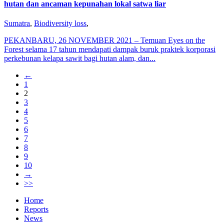
hutan dan ancaman kepunahan lokal satwa liar
Sumatra
,
Biodiversity loss
,
PEKANBARU, 26 NOVEMBER 2021 – Temuan Eyes on the
Forest selama 17 tahun mendapati dampak buruk praktek korporasi
perkebunan kelapa sawit bagi hutan alam, dan...
←
1
2
3
4
5
6
7
8
9
10
→
>>
Home
Reports
News